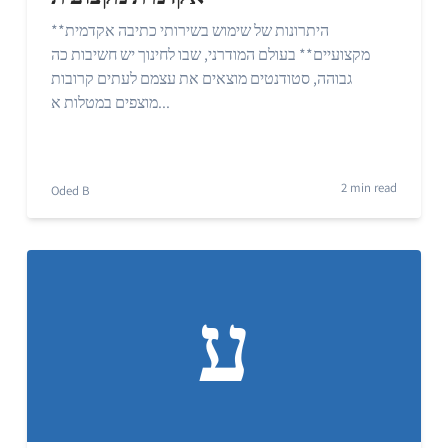
**היתרונות של שימוש בשירותי כתיבה אקדמית
מקצועיים** בעולם המודרני, שבו לחינוך יש חשיבות כה
גבוהה, סטודנטים מוצאים את עצמם לעתים קרובות
מוצפים במטלות א...
2 min read
Oded B
ע