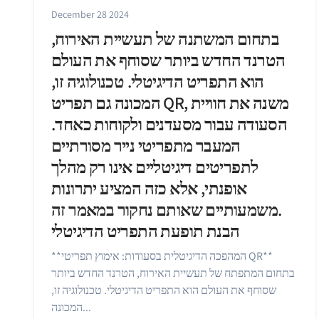
December 28 2024
בתחום המשתנה של תעשיית האירוח,
הטרנד החדש ביותר שסוחף את העולם
הוא התפריט הדיגיטלי. טכנולוגיה זו,
המכונה גם תפריט QR, משנה את חוויית
הסעודה עבור מסעדנים ולקוחות כאחד.
המעבר מתפריטי נייר מסורתיים
לתפריטים דיגיטליים אינו רק מהלך
אופנתי, אלא כזה המציע יתרונות
משמעותיים שאותם נחקור במאמר זה.
הבנת תופעת התפריט הדיגיטלי
**המהפכה הדיגיטלית בסעודות: אימוץ תפריטי QR**
בתחום המתפתח של תעשיית האירוח, הטרנד החדש ביותר
שסוחף את העולם הוא התפריט הדיגיטלי. טכנולוגיה זו,
המכונה...