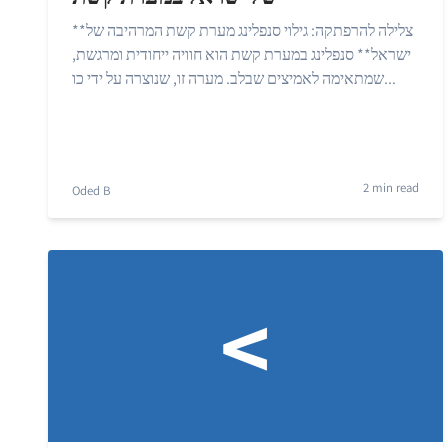
**צלילה להרפתקה: גילוי סנפלינג מערת קשת המרהיבה של
ישראל** סנפלינג במערת קשת הוא חוויה ייחודית ומרגשת,
שמתאימה לאמיצים שבלב. מערה זו, שנוצרה על ידי כו...
2 min read
Oded B
<